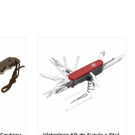
 Couteau
Victorinox Kit de Survie + Etui