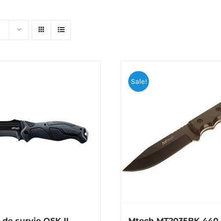
Sale!
de survie OSK II
Mtech MT2035BK 440