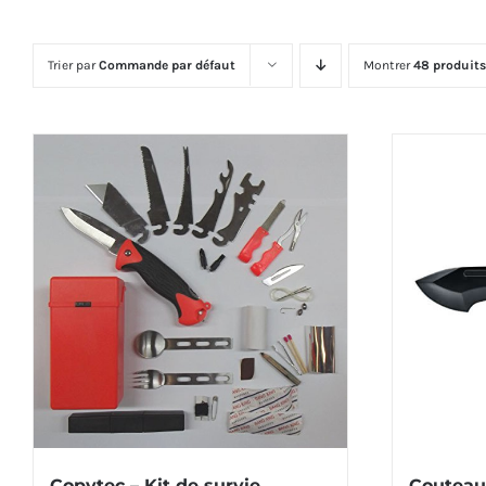
Trier par
Commande par défaut
Montrer
48 produits
Copytec – Kit de survie
Couteau 