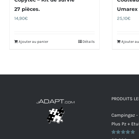
27 pièces.
Umarex
14,90
€
25,10
€
Ajouter au panier
Détails
Ajouter au
PRODUITS LE
Campingaz -
Plus Pz + Etu