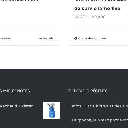
de survie lame fixe
Plage
16,17
€
–
22,99
€
de
prix :
 panier
Détails
Choix des options
Ce
16,17€
produit
à
a
22,99€
plusieurs
variations.
Les
options
S MIEUX NOTÉS
TUTORIELS RÉCENTS
peuvent
être
 Réchaud Twister
Infos : Des Chiffres et des
choisies
i
sur
Fairphone, le Smartphone Mo
la