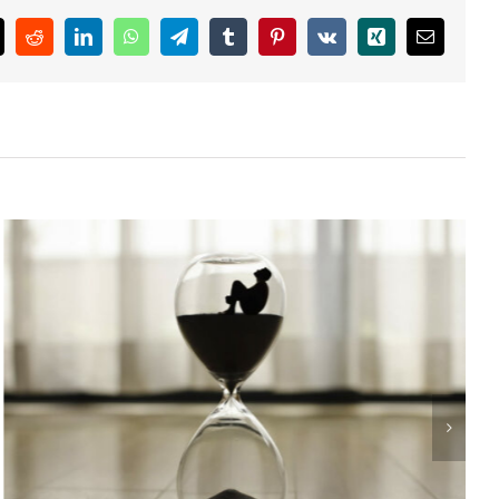
k
Reddit
LinkedIn
WhatsApp
Telegram
Tumblr
Pinterest
Vk
Xing
Email