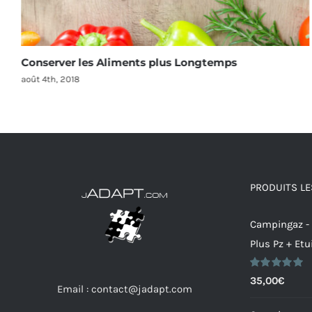
Conserver les Aliments plus Longtemps
août 4th, 2018
PRODUITS LE
Campingaz -
Plus Pz + Etu
Note
5.00
35,00
€
Email : contact@jadapt.com
sur 5