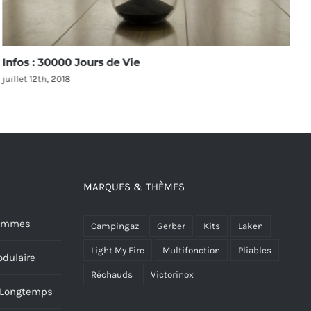
Infos : 30000 Jours de Vie
I
juillet 12th, 2018
a
MARQUES & THÈMES
 Hommes
Campingaz
Gerber
Kits
Laken
Light My Fire
Multifonction
Pliables
dulaire
Réchauds
Victorinox
s Longtemps