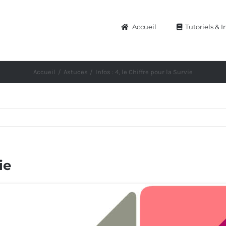
Accueil
Tutoriels & I
Accueil
Astuces
Infos : 4, le Chiffre pour la Survie
ie