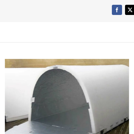
Faceboo
X