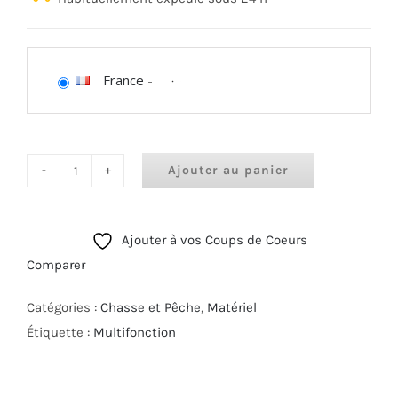
France
-
Ajouter au panier
quantité
de
Victorinox
Ajouter à vos Coups de Coeurs
Kit
Comparer
de
Survie
Catégories :
Chasse et Pêche
,
Matériel
+
Étiquette :
Multifonction
Etui
en