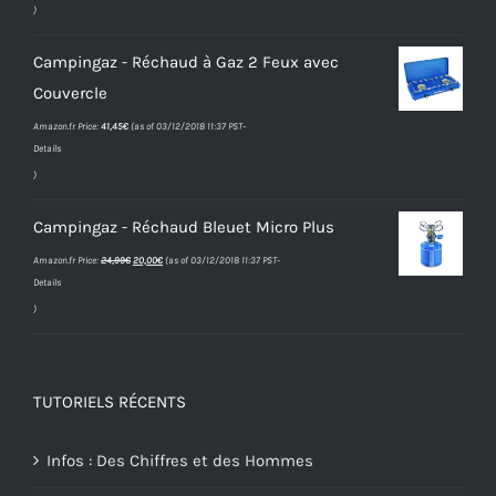
)
Campingaz - Réchaud à Gaz 2 Feux avec
Couvercle
Amazon.fr Price:
41,45
€
(as of 03/12/2018 11:37 PST-
Details
)
Campingaz - Réchaud Bleuet Micro Plus
Le
Le
Amazon.fr Price:
24,99
€
20,00
€
(as of 03/12/2018 11:37 PST-
prix
prix
Details
initial
actuel
était :
est :
)
24,99€.
20,00€.
TUTORIELS RÉCENTS
Infos : Des Chiffres et des Hommes