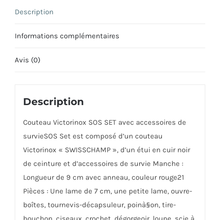
Cuir
Description
Rouge
Informations complémentaires
Avis (0)
Description
Couteau Victorinox SOS SET avec accessoires de
survieSOS Set est composé d’un couteau
Victorinox « SWISSCHAMP », d’un étui en cuir noir
de ceinture et d’accessoires de survie Manche :
Longueur de 9 cm avec anneau, couleur rouge21
Pièces : Une lame de 7 cm, une petite lame, ouvre-
boîtes, tournevis-décapsuleur, poinà§on, tire-
bouchon, ciseaux, crochet, dégorgeoir, loupe, scie à