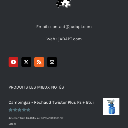
Email : contact@jadapt.com
Web :
jADAPT.com
PRODUITS LES MIEUX NOTÉS
Campingaz - Réchaud Twister Plus Pz + Etui
Note
5.00
Amazon.fr Price:
35,00
€
(as of 03/12/2018 11:37 PST-
sur 5
Details