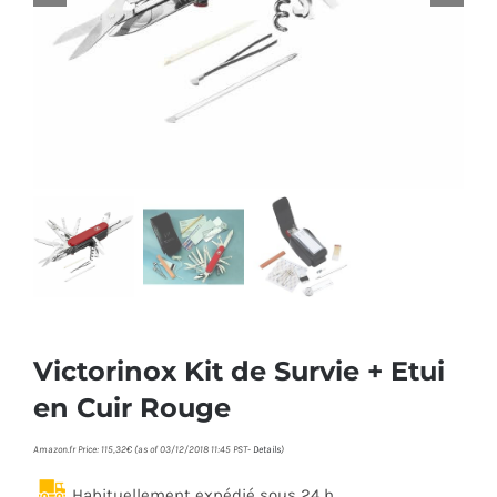
Victorinox Kit de Survie + Etui
en Cuir Rouge
Amazon.fr Price:
115,32
€
(as of 03/12/2018 11:45 PST-
Details
)
Habituellement expédié sous 24 h