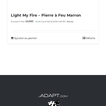
Light My Fire – Pierre à Feu Marron
Le
Le
12,99
€
Amazon.fr Price:
12,64
€
(as of 03/12/2018 11:40 PST-
Details
)
prix
prix
initial
actuel
était :
est :
12,99€.
12,64€.
Ajouter au panier
Détails