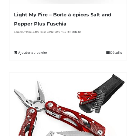
Light My Fire – Boïte à épices Salt and
Pepper Plus Fuschia
Amazon.fr Price:
8,49
€
(as of 03/12/2018 11:40 PST-
Details
)
Ajouter au panier
Détails