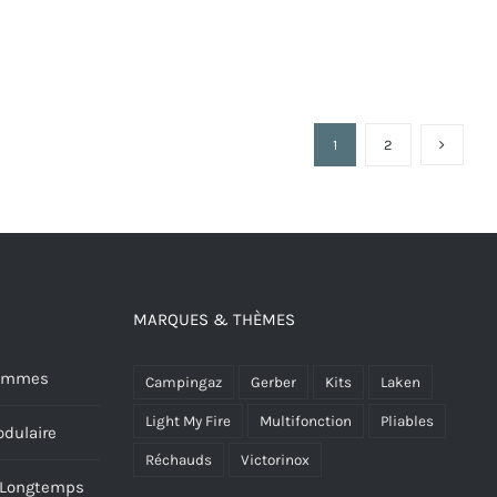
1
2
MARQUES & THÈMES
 Hommes
Campingaz
Gerber
Kits
Laken
Light My Fire
Multifonction
Pliables
dulaire
Réchauds
Victorinox
s Longtemps