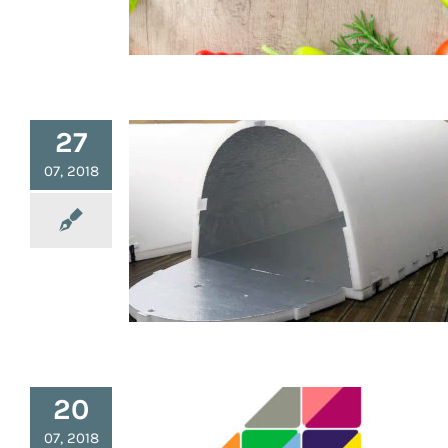
27
07, 2018
Iglou : un Abri Isotherme pour les
Sans-Abris
20
07, 2018