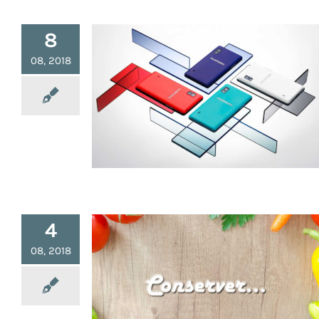
8
08, 2018
Fairphone, le Smartphone
Modulaire
4
08, 2018
Conserver les Aliments plus
Longtemps