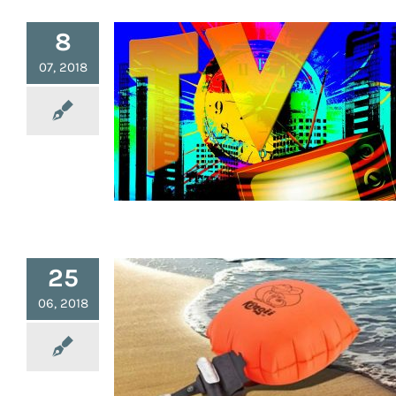
8
07, 2018
Liste d’Émissions et
Documentaires sur le
Survivalisme
25
06, 2018
Kingii, le Bracelet Bouée
Gonflable Anti-noyade