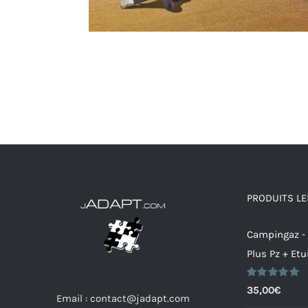
PRODUITS LE
Campingaz -
Plus Pz + Etu
Note
5.00
35,00
€
Email : contact@jadapt.com
sur 5