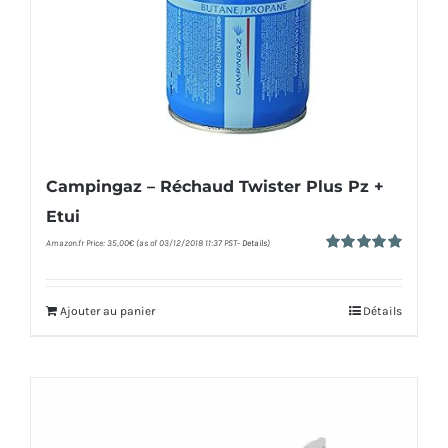
Campingaz – Réchaud Twister Plus Pz +
Etui
Amazon.fr Price:
35,00
€
(as of 03/12/2018 11:37 PST-
Details
)
Note
5.00
sur 5
Ajouter au panier
Détails