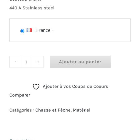
440 A Stainless steel
France
-
Ajouter au panier
quantité
de
Couteau
Ajouter à vos Coups de Coeurs
de
Comparer
survie
OSK
Catégories :
Chasse et Pêche
,
Matériel
II
Umarex