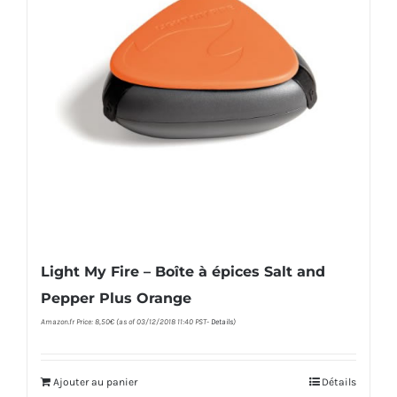
Light My Fire – Boîte à épices Salt and
Pepper Plus Orange
Amazon.fr Price:
8,50
€
(as of 03/12/2018 11:40 PST-
Details
)
Ajouter au panier
Détails