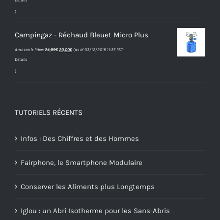
Details
)
Campingaz - Réchaud Bleuet Micro Plus
Le
Le
Amazon.fr Price:
24,99
€
20,00
€
(as of 03/12/2018 11:37 PST-
prix
prix
Details
initial
actuel
était :
est :
)
24,99€.
20,00€.
TUTORIELS RÉCENTS
Infos : Des Chiffres et des Hommes
Fairphone, le Smartphone Modulaire
Conserver les Aliments plus Longtemps
Iglou : un Abri Isotherme pour les Sans-Abris