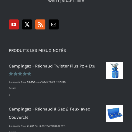
Web :
jADAPT.com
PRODUITS LES MIEUX NOTÉS
Campingaz - Réchaud Twister Plus Pz + Etui
Note
5.00
Amazon.fr Price:
35,00
€
(as of 03/12/2018 11:37 PST-
sur 5
Details
)
Campingaz - Réchaud à Gaz 2 Feux avec
Couvercle
Amazon.fr Price:
41,45
€
(as of 03/12/2018 11:37 PST-