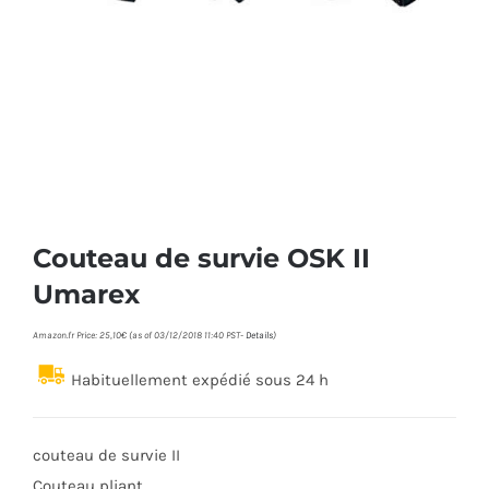
Couteau de survie OSK II
Umarex
Amazon.fr Price:
25,10
€
(as of 03/12/2018 11:40 PST-
Details
)
Habituellement expédié sous 24 h
couteau de survie II
Couteau pliant