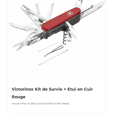
Victorinox Kit de Survie + Etui en Cuir
Rouge
Amazon.fr Price:
115,32
€
(as of 03/12/2018 11:45 PST-
Details
)