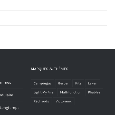
MARQUES & THÈMES
 Hommes
Campingaz
Gerber
Kits
Laken
Light My Fire
Multifonction
Pliables
dulaire
Réchauds
Victorinox
s Longtemps