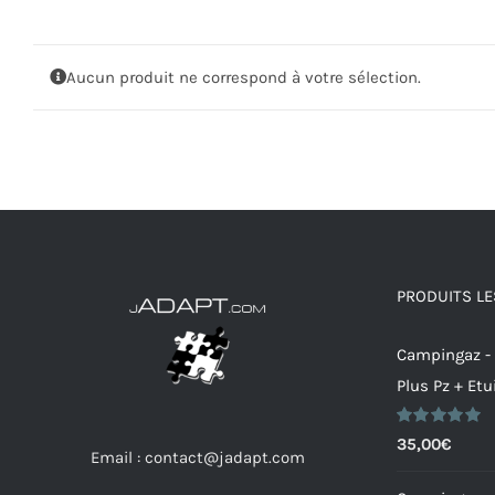
Aucun produit ne correspond à votre sélection.
PRODUITS LE
Campingaz -
Plus Pz + Etu
Note
5.00
35,00
€
Email : contact@jadapt.com
sur 5