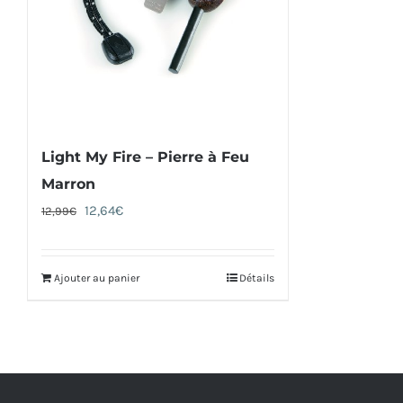
Light My Fire – Pierre à Feu
Marron
Le
Le
12,64
€
12,99
€
prix
prix
initial
actuel
Ajouter au panier
Détails
était :
est :
12,99€.
12,64€.