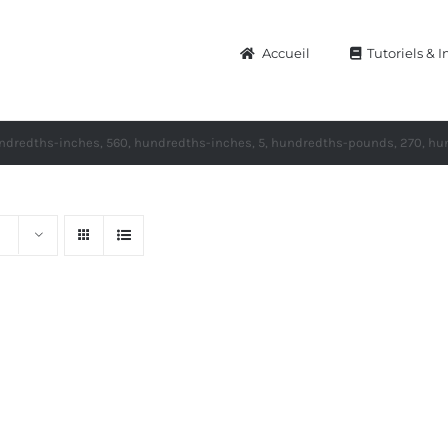
Accueil
Tutoriels & I
ndredths-inches, 560, hundredths-inches, 5, hundredths-pounds, 270, h