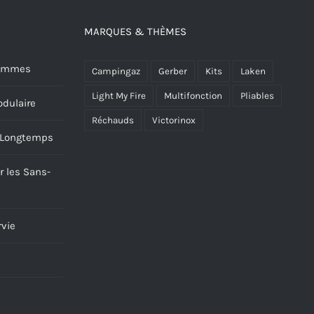
MARQUES & THÈMES
 Hommes
Campingaz
Gerber
Kits
Laken
Light My Fire
Multifonction
Pliables
dulaire
Réchauds
Victorinox
s Longtemps
r les Sans-
rvie