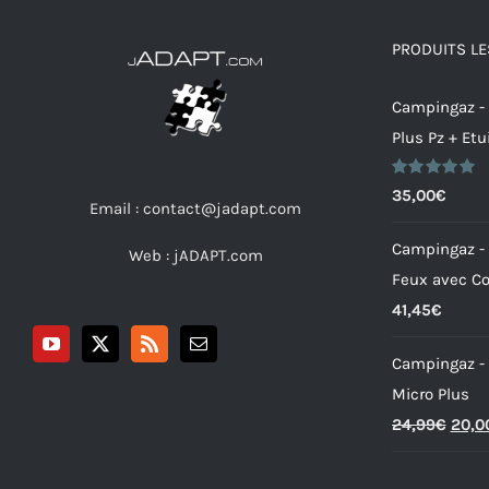
PRODUITS LE
Campingaz -
Plus Pz + Etu
Note
5.00
35,00
€
Email : contact@jadapt.com
sur 5
Campingaz -
Web :
jADAPT.com
Feux avec Co
41,45
€
Campingaz -
Micro Plus
Le
24,99
€
20,0
prix
initia