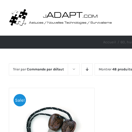
Passer
au
contenu
Accueil
60, hu
Trier par
Commande par défaut
Montrer
48 produits
Sale!