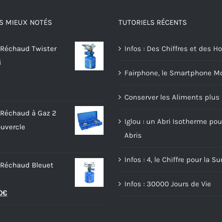
S MIEUX NOTÉS
TUTORIELS RÉCENTS
 Réchaud Twister
Infos : Des Chiffres et des
i
Fairphone, le Smartphone Mo
Conserver les Aliments plu
 Réchaud à Gaz 2
Iglou : un Abri Isotherme pou
uvercle
Abris
Infos : 4, le Chiffre pour la Su
 Réchaud Bleuet
Infos : 30000 Jours de Vie
Le
0
€
prix
l
actuel