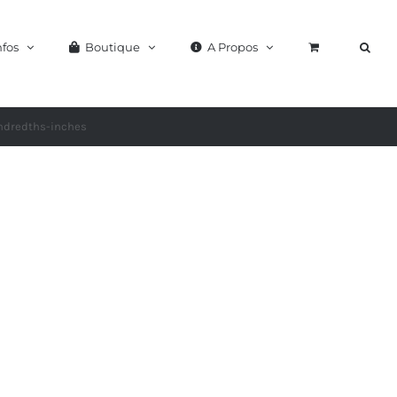
nfos
Boutique
A Propos
undredths-inches