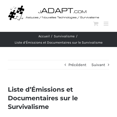
Passer
au
contenu
Accueil
Survivalisme
Liste d’Émissions et Documentaires sur le Survivalisme
Précédent
Suivant
Liste d’Émissions et
Documentaires sur le
Survivalisme