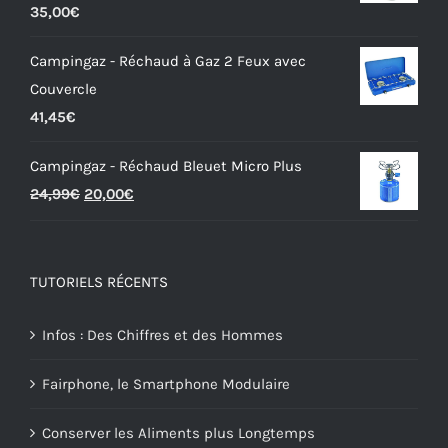
Note
5.00
35,00
€
sur 5
Campingaz - Réchaud à Gaz 2 Feux avec
Couvercle
41,45
€
Campingaz - Réchaud Bleuet Micro Plus
Le
Le
24,99
€
20,00
€
prix
prix
initial
actuel
était :
est :
TUTORIELS RÉCENTS
24,99€.
20,00€.
Infos : Des Chiffres et des Hommes
Fairphone, le Smartphone Modulaire
Conserver les Aliments plus Longtemps