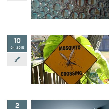
Filtrer une Eau par Évaporation
10
04, 2018
Infos : Piège à Moustiques
Français
2