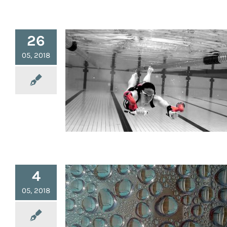
26
05, 2018
JetPack Aquatique x2 Sport
4
05, 2018