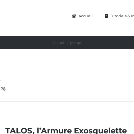
Accueil
Tutoriels & I
Accueil
jadapt
.
log.
TALOS, l’Armure Exosquelette