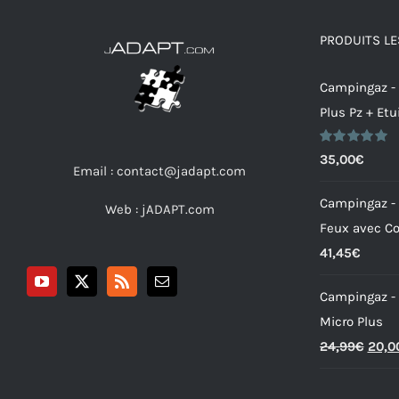
PRODUITS LE
Campingaz -
Plus Pz + Etu
Note
5.00
35,00
€
Email : contact@jadapt.com
sur 5
Campingaz -
Web :
jADAPT.com
Feux avec Co
41,45
€
Campingaz -
Micro Plus
Le
24,99
€
20,0
prix
initia