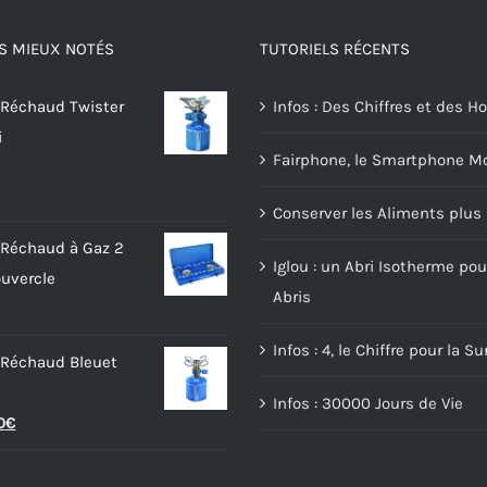
S MIEUX NOTÉS
TUTORIELS RÉCENTS
 Réchaud Twister
Infos : Des Chiffres et des
i
Fairphone, le Smartphone Mo
Conserver les Aliments plu
 Réchaud à Gaz 2
Iglou : un Abri Isotherme pou
uvercle
Abris
Infos : 4, le Chiffre pour la Su
 Réchaud Bleuet
Infos : 30000 Jours de Vie
Le
0
€
prix
l
actuel