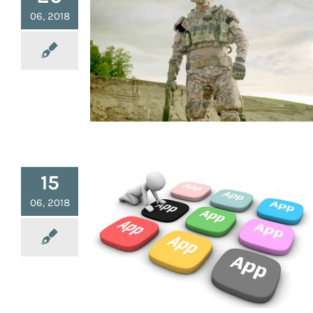
06, 2018
TALOS, l’Armure Exosquelette
15
06, 2018
Informatique : Bons Logiciels
Gratuits