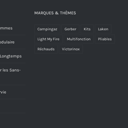
MARQUES & THÈMES
 Hommes
Campingaz
Gerber
Kits
Laken
Light My Fire
Multifonction
Pliables
dulaire
Réchauds
Victorinox
s Longtemps
r les Sans-
rvie